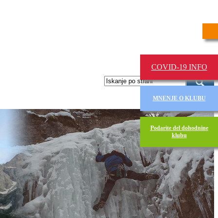
COVID-19 INFO
MNENJE O KLUBU
Podarite del dohodnine
klubu