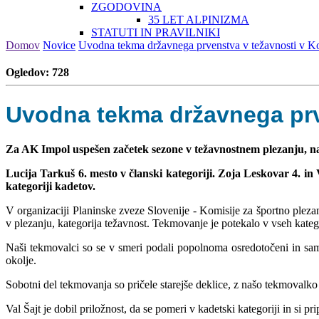
ZGODOVINA
35 LET ALPINIZMA
STATUTI IN PRAVILNIKI
Domov
Novice
Uvodna tekma državnega prvenstva v težavnosti v K
Ogledov: 728
Uvodna tekma državnega prv
Za AK Impol uspešen začetek sezone v težavnostnem plezanju, 
Lucija Tarkuš 6. mesto v članski kategoriji. Zoja Leskovar 4. in V
kategoriji kadetov.
V organizaciji Planinske zveze Slovenije - Komisije za športno pleza
v plezanju, kategorija težavnost. Tekmovanje je potekalo v vseh kateg
Naši tekmovalci so se v smeri podali popolnoma osredotočeni in samo
okolje.
Sobotni del tekmovanja so pričele starejše deklice, z našo tekmovalko
Val Šajt je dobil priložnost, da se pomeri v kadetski kategoriji in si pr