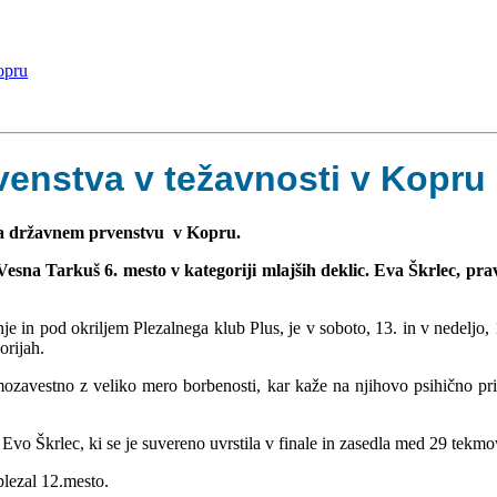
opru
enstva v težavnosti v Kopru
na državnem prvenstvu v Kopru.
esna Tarkuš 6. mesto v kategoriji mlajših deklic. Eva Škrlec, prav 
nje in pod okriljem Plezalnega klub Plus, je v soboto, 13. in v nedelj
orijah.
zavestno z veliko mero borbenosti, kar kaže na njihovo psihično prip
 Evo Škrlec, ki se je suvereno uvrstila v finale in zasedla med 29 tekm
iplezal 12.mesto.