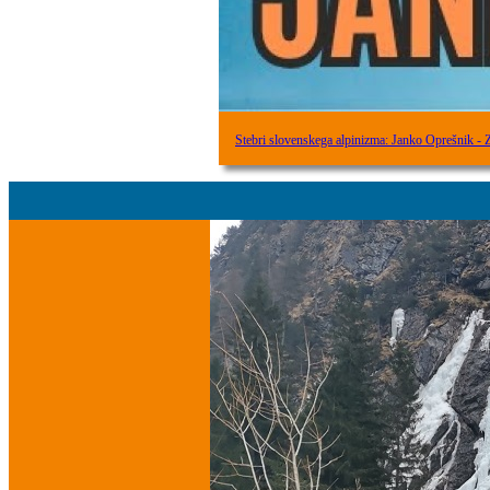
Stebri slovenskega alpinizma: Janko Oprešnik -