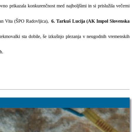
ovno prikazala konkurenčnost med najboljšimi in si prislužila večerni
kan Vita (ŠPO Radovljica),
6. Tarkuš Lucija (AK Impol Slovenska
tekmovalki sta dobile, še izkušnjo plezanja v neugodnih vremenskih
h.