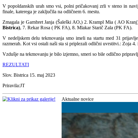
V popoldanskih urah smo vsi, polni pričakovanj zrli v steno in navij
finale, katerega je zaključila na odličnem 6. mestu.
Zmagala je Garnbret Janja (Šaleški AO,) 2. Krampl Mia ( AO Kran
Bistrica)
, 7. Rekar Rosa ( PK FA), 8. Mlakar Starič Zala (PK FA).
V nedeljskem delu tekmovanja smo imeli na startu med 31 prijavlje
razmerah. Kot vsi ostali naši sta si priplezali odlični uvrstitvi.: Zoja 4
Vzdušje na tekmovanju je bilo izjemno, smeri so bile odlično pripravl
REZULTATI
Slov. Bistrica 15. maj 2023
Priravila:JT
Aktualne novice