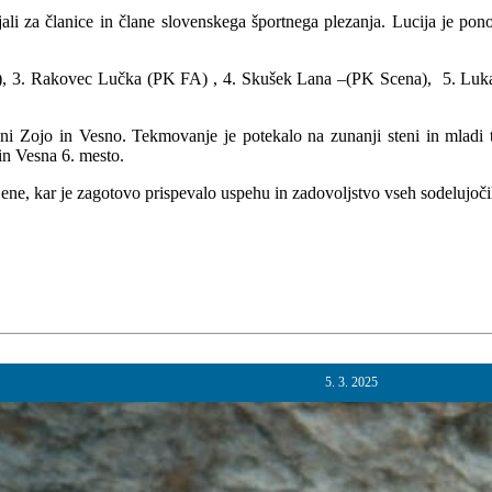
ali za članice in člane slovenskega športnega plezanja. Lucija je pon
j), 3. Rakovec Lučka (PK FA) , 4. Skušek Lana –(PK Scena), 5. Lu
ni Zojo in Vesno. Tekmovanje je potekalo na zunanji steni in mladi 
. in Vesna 6. mesto.
jene, kar je zagotovo prispevalo uspehu in zadovoljstvo vseh sodelujoči
5. 3. 2025